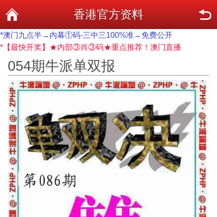
香港官方资料
*澳门九点半→内幕①码-三中三100%准→免费公开
*【最快开奖】★内部③肖③码★重点推荐！澳门直播
054期牛派单双报