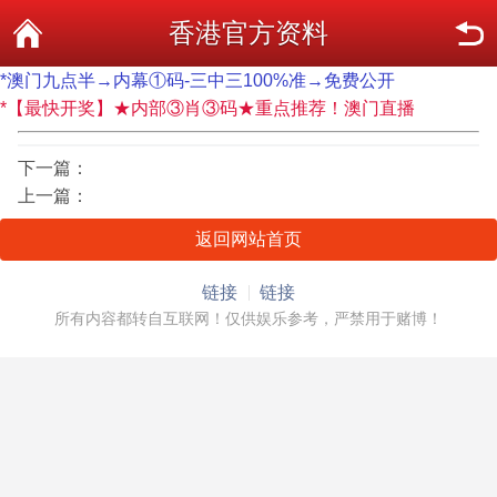
香港官方资料
*澳门九点半→内幕①码-三中三100%准→免费公开
*【最快开奖】★内部③肖③码★重点推荐！澳门直播
下一篇：
上一篇：
返回网站首页
链接
链接
所有内容都转自互联网！仅供娱乐参考，严禁用于赌博！