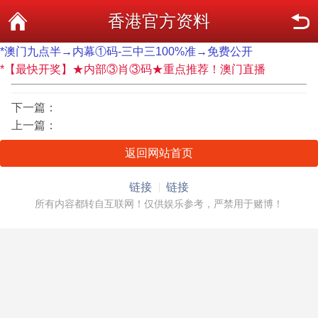
香港官方资料
*澳门九点半→内幕①码-三中三100%准→免费公开
*【最快开奖】★内部③肖③码★重点推荐！澳门直播
下一篇：
上一篇：
返回网站首页
链接
链接
所有内容都转自互联网！仅供娱乐参考，严禁用于赌博！