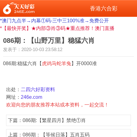
香港六合彩
*澳门九点半→内幕①码-三中三100%准→免费公开
*【最快开奖】★内部③肖③码★重点推荐！澳门直播
086期：【山野万里】稳猛六肖
发表于：2020-10-03 23:58:12
086期:稳猛六肖【
虎鸡马蛇羊兔
】开0000准
出处：
二四六好彩资料
网址：
246e.com
欢迎向您的朋友推荐本站或本资料，一起交流！
下篇：
086期:【繁星四月】禁绝①肖
上篇：
086期：【等候日落】五肖五码