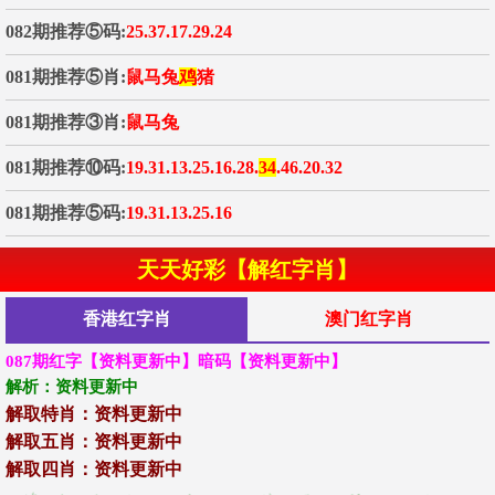
082期推荐⑤码:
25.37.17.29.24
081期推荐⑤肖:
鼠马兔
鸡
猪
081期推荐③肖:
鼠马兔
081期推荐⑩码:
19.31.13.25.16.28.
34
.46.20.32
081期推荐⑤码:
19.31.13.25.16
天天好彩【解红字肖】
香港红字肖
澳门红字肖
087期红字【资料更新中】暗码【资料更新中】
解析：资料更新中
解取特肖：资料更新中
解取五肖：资料更新中
解取四肖：资料更新中