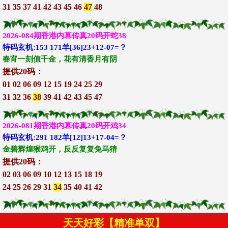
31 35 37 41 42 43 45 46
47
48
2026-084期香港内幕传真20码开蛇38
特码玄机:153 171羊[36]23+12-07=？
春宵一刻值千金，花有清香月有阴
提供20码：
01 02 06 09 12 15 19 24 25 29
31 32 36
38
39 41 42 43 45 47
2026-081期香港内幕传真20码开鸡34
特码玄机:291 182羊[12]13+17-04=？
金碧辉煌猴鸡开，反反复复兔马猜
提供20码：
02 03 06 09 10 12 13 15 18 19
24 25 26 29 31
34
35 40 41 42
天天好彩【精准单双】