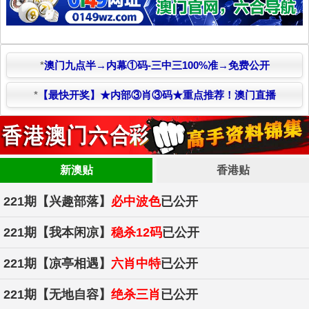
*
澳门九点半→内幕①码-三中三100%准→免费公开
*
【最快开奖】★内部③肖③码★重点推荐！澳门直播
新澳贴
香港贴
221期
【兴趣部落】
必中波色
已公开
221期
【我本闲凉】
稳杀12码
已公开
221期
【凉亭相遇】
六肖中特
已公开
221期
【无地自容】
绝杀三肖
已公开