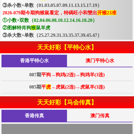
③杀小数+单数（01.03.05.07.09.11.13.15.17.19）
2026-079期今期狗猴鼠看定，特碼旺小和雙出
开猴23准
①小数+双数（02.04.06.08.10.12.14.16.18.20）
②图解特肖狗
猴
鼠羊虎
③杀大数+单数（25.27.29.31.33.35.37.39.45.47）
天天好彩【平特心水】
香港平特心水
澳门平特心水
087期
平狗→狗鸡(2连)→狗鸡羊(3连)
085期
平
虎
→虎鼠(2连)→虎鼠羊(3连)
天天好彩【马会传真】
香港传真
澳门传真