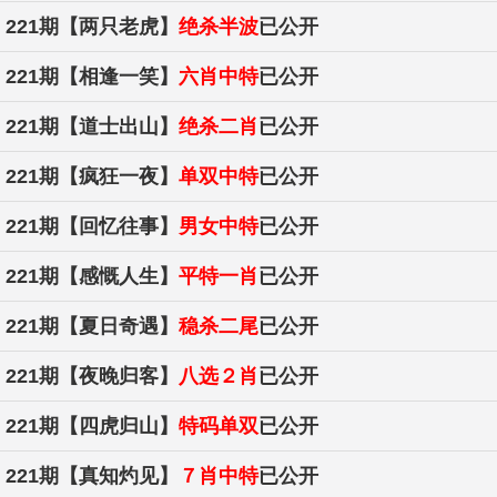
221期
【两只老虎】
绝杀半波
已公开
221期
【相逢一笑】
六肖中特
已公开
221期
【道士出山】
绝杀二肖
已公开
221期
【疯狂一夜】
单双中特
已公开
221期
【回忆往事】
男女中特
已公开
221期
【感慨人生】
平特一肖
已公开
221期
【夏日奇遇】
稳杀二尾
已公开
221期
【夜晚归客】
八选２肖
已公开
221期
【四虎归山】
特码单双
已公开
221期
【真知灼见】
７肖中特
已公开