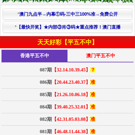
*
澳门九点半→内幕①码-三中三100%准→免费公开
*
【最快开奖】★内部③肖③码★重点推荐！澳门直播
天天好彩【平五不中】
香港平五不中
澳门平五不中
087期
【32.14.10.39.45】
？
086期
【20.44.23.40.37】
准
085期
【21.26.10.06.18】
准
084期
【39.40.25.32.01】
准
082期
【42.31.05.03.08】
准
081期
【46.48.11.44.38】
准