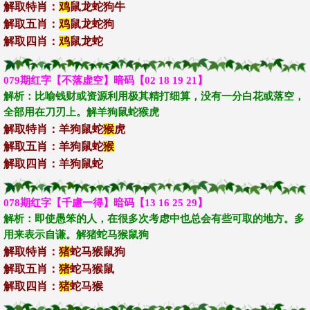
解取特肖：
鸡
鼠龙蛇狗牛
解取五肖：
鸡
鼠龙蛇狗
解取四肖：
鸡
鼠龙蛇
079期红字【不落虚空】暗码【02 18 19 21】
解析：比喻钱财或资源利用极其精打细算，没有一分白花或落空，
全部用在刀刃上。解羊狗鼠蛇猴虎
解取特肖：羊狗鼠蛇
猴
虎
解取五肖：羊狗鼠蛇
猴
解取四肖：羊狗鼠蛇
078期红字【千慮一得】暗码【13 16 25 29】
解析：即使愚笨的人，在很多次考虑中也总会有些可取的地方。多
用来表示自谦。解猪蛇马猴鼠狗
解取特肖：
猪
蛇马猴鼠狗
解取五肖：
猪
蛇马猴鼠
解取四肖：
猪
蛇马猴