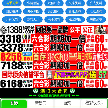
高手玄機
小赌怡情
六信红字
文字资料
公式资料
幽默猜测
四不像图
美女报码
新版跑狗
老版跑狗
财神发料
交流大厅
高手资料
藏宝好图
来撩富婆