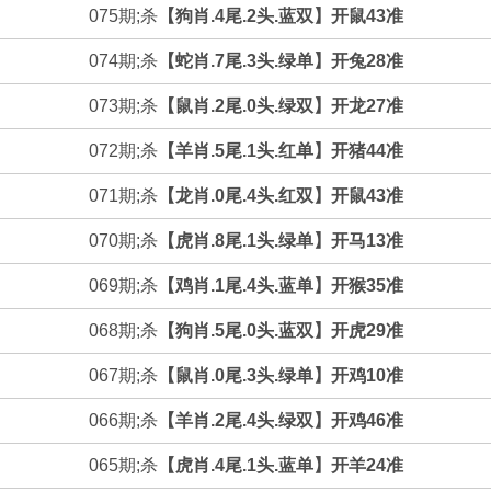
075期;杀
【狗肖.4尾.2头.蓝双】
开鼠43准
074期;杀
【蛇肖.7尾.3头.绿单】
开兔28准
073期;杀
【鼠肖.2尾.0头.绿双】
开龙27准
072期;杀
【羊肖.5尾.1头.红单】
开猪44准
071期;杀
【龙肖.0尾.4头.红双】
开鼠43准
070期;杀
【虎肖.8尾.1头.绿单】
开马13准
069期;杀
【鸡肖.1尾.4头.蓝单】
开猴35准
068期;杀
【狗肖.5尾.0头.蓝双】
开虎29准
067期;杀
【鼠肖.0尾.3头.绿单】
开鸡10准
066期;杀
【羊肖.2尾.4头.绿双】
开鸡46准
065期;杀
【虎肖.4尾.1头.蓝单】
开羊24准