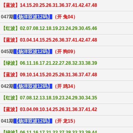
【蓝波】14.15.20.25.26.31.36.37.41.42.47.48
047期
【杨洋双波12码】
（开 兔04）
【红波】02.07.08.12.18.19.23.24.29.30.45.46
【蓝波】03.04.14.15.25.26.36.37.41.42.47.48
045期
【杨洋双波12码】
（开 狗09）
【绿波】06.11.16.17.21.22.27.28.32.33.38.39
【蓝波】09.10.14.15.20.25.26.31.36.37.47.48
042期
【杨洋双波12码】
（开 鸡34）
【红波】07.08.12.13.18.19.23.24.29.30.34.35
【蓝波】03.04.09.10.14.25.26.31.36.37.41.42
041期
【杨洋双波12码】
（开 龙15）
【绿波】06.11.16.17.21.22.27.28.32.33.39.44