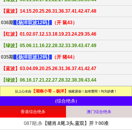
【蓝波】14.15.20.25.26.31.36.37.41.42.47.48
036期
【杨洋双波12码】
（开 鼠43）
【红波】01.02.07.12.13.18.19.23.24.29.35.46
【绿波】05.06.11.16.22.28.32.33.39.43.47.49
035期
【杨洋双波12码】
（开 猪44）
【蓝波】03.04.09.20.25.26.31.36.37.41.42.47
【绿波】06.16.17.21.22.27.28.32.38.39.43.44
【湖南小哥→杨洋】
以上心水由
独家原创！如有雷同！均为抄袭！
(综合绝杀)
香港综合绝杀
澳门综合绝杀
087期;杀
【猪肖.8尾.3头.蓝双】
开？00准