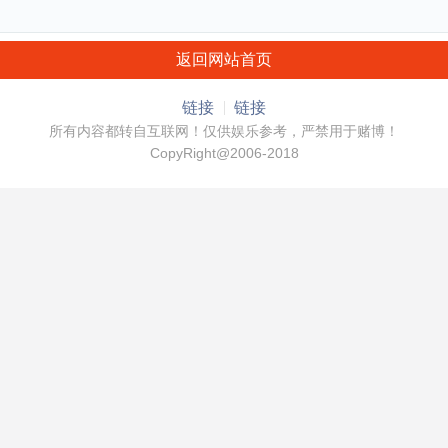
返回网站首页
链接
链接
所有内容都转自互联网！仅供娱乐参考，严禁用于赌博！
CopyRight@2006-2018