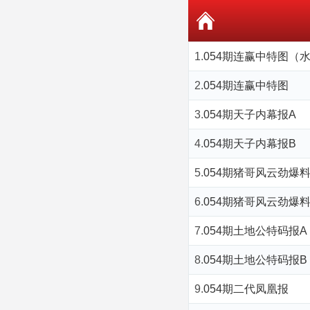
1.
054期连赢中特图（
2.
054期连赢中特图
3.
054期天子内幕报A
4.
054期天子内幕报B
5.
054期猪哥风云劲爆料
6.
054期猪哥风云劲爆料
7.
054期土地公特码报A
8.
054期土地公特码报B
9.
054期二代凤凰报